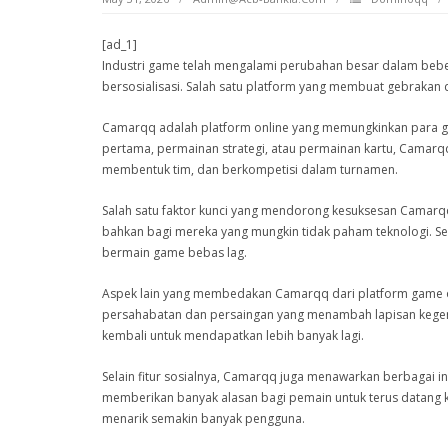
[ad_1]
Industri game telah mengalami perubahan besar dalam bebe
bersosialisasi. Salah satu platform yang membuat gebrakan d
Camarqq adalah platform online yang memungkinkan para g
pertama, permainan strategi, atau permainan kartu, Camarq
membentuk tim, dan berkompetisi dalam turnamen.
Salah satu faktor kunci yang mendorong kesuksesan Camarq
bahkan bagi mereka yang mungkin tidak paham teknologi. Se
bermain game bebas lag.
Aspek lain yang membedakan Camarqq dari platform game on
persahabatan dan persaingan yang menambah lapisan kege
kembali untuk mendapatkan lebih banyak lagi.
Selain fitur sosialnya, Camarqq juga menawarkan berbagai in
memberikan banyak alasan bagi pemain untuk terus datang 
menarik semakin banyak pengguna.