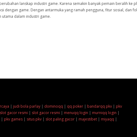
perubahan lanskap industri game. Karena semakin banyak pemain beralih ke p
ksi dengan game. Dengan antarmuka yang ramah pengguna, fitur sosial, dan f
 utama dalam industri game.
ercaya
|
judi bola parlay
|
dominoqq
|
qq poker
|
bandarqq pkv
|
pkv
slot gacor resmi
|
slot gacor resmi
|
menuqq login
|
murniqq login
|
|
pkv games
|
situs pkv
|
slot paling gacor
|
majestibet
|
miyaqq
|