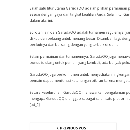
Salah satu fitur utama GarudaQQ adalah pilihan permainan
sesuai dengan gaya dan tingkat keahlian Anda. Selain itu, 
dalam aksi ini.
Sorotan lain dari GarudaQQ adalah turnamen regulernya, yan
diikuti dan peluang untuk menang besar. Ditambah lagi, de
berikutnya dan bersaing dengan yang terbaik di dunia.
Selain permainan dan turnamennya, GarudaQQ juga menawa
bonus isi ulang untuk pemain yang kembali, ada banyak pe
GarudaQQ juga berkomitmen untuk menyediakan lingkungan p
pemain dapat menikmati ketenangan pikiran karena mengetah
Secara keseluruhan, GarudaQQ menawarkan pengalaman poker
mengapa GarudaQQ dianggap sebagai salah satu platform pok
[ad_2]
PREVIOUS POST