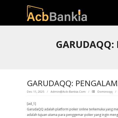
Skip
to
content
GARUDAQQ: 
GARUDAQQ: PENGALAMA
Dec 11, 2025
Admin@acb-Bankia.com
Dominoqq
[ad_1]
GarudaQQ adalah platform poker online terkemuka yang m
adalah tujuan utama para penggemar poker yang ingin meng