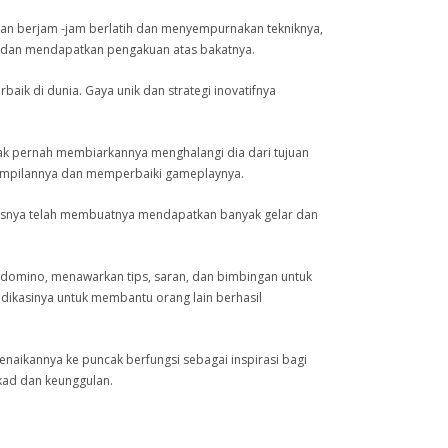
an berjam -jam berlatih dan menyempurnakan tekniknya,
al dan mendapatkan pengakuan atas bakatnya.
ik di dunia. Gaya unik dan strategi inovatifnya
ak pernah membiarkannya menghalangi dia dari tujuan
rampilannya dan memperbaiki gameplaynya.
egisnya telah membuatnya mendapatkan banyak gelar dan
domino, menawarkan tips, saran, dan bimbingan untuk
ikasinya untuk membantu orang lain berhasil
enaikannya ke puncak berfungsi sebagai inspirasi bagi
kad dan keunggulan.