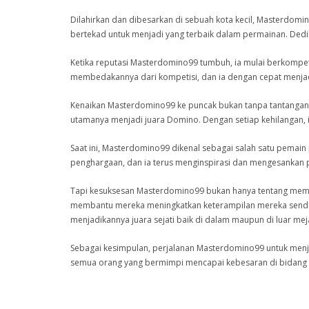
Dilahirkan dan dibesarkan di sebuah kota kecil, Masterdo
bertekad untuk menjadi yang terbaik dalam permainan. Dedi
Ketika reputasi Masterdomino99 tumbuh, ia mulai berkompeti
membedakannya dari kompetisi, dan ia dengan cepat menjad
Kenaikan Masterdomino99 ke puncak bukan tanpa tantangan. 
utamanya menjadi juara Domino. Dengan setiap kehilangan,
Saat ini, Masterdomino99 dikenal sebagai salah satu pemai
penghargaan, dan ia terus menginspirasi dan mengesanka
Tapi kesuksesan Masterdomino99 bukan hanya tentang meme
membantu mereka meningkatkan keterampilan mereka sendir
menjadikannya juara sejati baik di dalam maupun di luar me
Sebagai kesimpulan, perjalanan Masterdomino99 untuk menjad
semua orang yang bermimpi mencapai kebesaran di bidang y