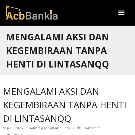
Skip
to
content
MENGALAMI AKSI DAN
KEGEMBIRAAN TANPA
HENTI DI LINTASANQQ
MENGALAMI AKSI DAN
KEGEMBIRAAN TANPA HENTI
DI LINTASANQQ
Sep 23, 2025
Admin@acb-Bankia.com
Dominoqq