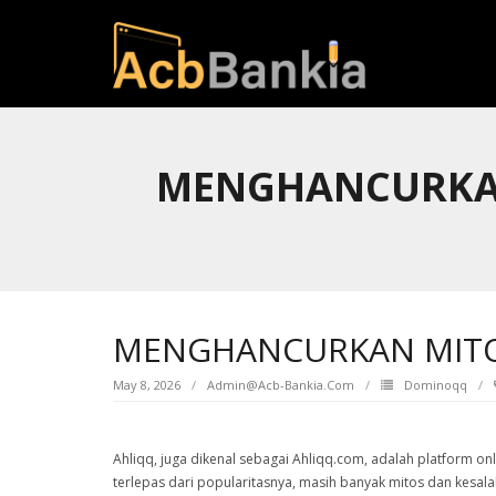
Skip
to
content
MENGHANCURKAN
MENGHANCURKAN MITO
May 8, 2026
Admin@acb-Bankia.com
Dominoqq
Ahliqq, juga dikenal sebagai Ahliqq.com, adalah platform 
terlepas dari popularitasnya, masih banyak mitos dan kesal