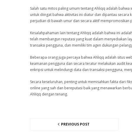
Salah satu mitos paling umum tentang Ahliqq adalah bahwa i
untuk diingat bahwa aktivitas ini diatur dan dipantau secar
perjudian di bawah umur dan secara aktif mempromosikan p
Kesalahpahaman lain tentang Ahliqq adalah bahwa ini adalah
telah membangun reputasi yang kuat dalam menyediakan lay
transaksi pengguna, dan memiliki tim agen dukungan pelang
Beberapa orang juga percaya bahwa Ahliqq adalah situs web
keamanan pengguna dan secara teratur melakukan audit kea
enkripsi untuk melindungi data dan transaksi pengguna, men
Secara keseluruhan, penting untuk memisahkan fakta dari fi
online yang sah dan bereputasi baik yang menawarkan ber
Ahliqq dengan tenang.
PREVIOUS POST