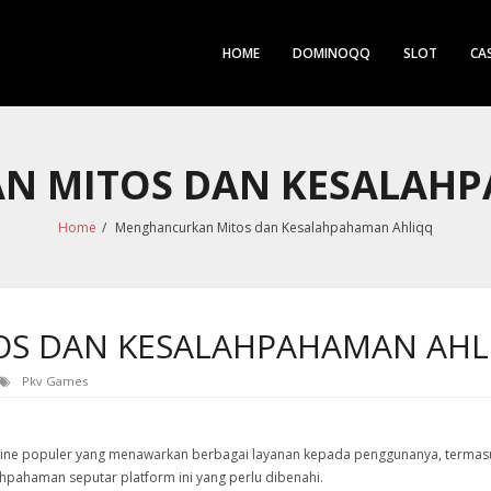
HOME
DOMINOQQ
SLOT
CA
 MITOS DAN KESALAH
Home
/
Menghancurkan Mitos dan Kesalahpahaman Ahliqq
S DAN KESALAHPAHAMAN AHL
Pkv Games
online populer yang menawarkan berbagai layanan kepada penggunanya, termasu
ahpahaman seputar platform ini yang perlu dibenahi.