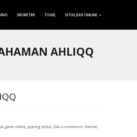
SINO
SBOBET88
TOGEL
SITUS JUDI ONLINE
PAHAMAN AHLIQQ
IQQ
k game online, jejaring sosial, dan e-commerce. Namun,