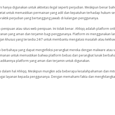
ni hanya digunakan untuk aktivitas ilegal seperti perjudian. Meskipun benar b
a ketat untuk memastikan permainan yang adil dan kepatuhan terhadap hukum se
raktik perjudian yang bertanggung jawab di kalangan penggunanya.
 penipuan atau situs web penipuan. Ini tidak benar. Ahliqq adalah platform o
anan yang aman dan terjamin bagi penggunanya. Platform ini menggunakan la
gan khusus yang tersedia 24/7 untuk membantu mengatasi masalah atau kekhaw
 berbahaya yang dapat menginfeksi perangkat mereka dengan malware atau virus
manan untuk memastikan bahwa platform bebas dari perangkat lunak berbahaya
jadikannya platform yang aman dan terjamin untuk digunakan.
ksi dalam hal Ahliqq. Meskipun mungkin ada beberapa kesalahpahaman dan mito
bagai layanan kepada penggunanya. Dengan memahami fakta dan menghilangka