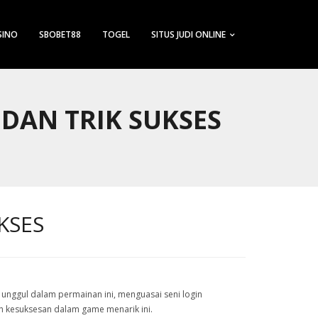
SINO
SBOBET88
TOGEL
SITUS JUDI ONLINE
DAN TRIK SUKSES
KSES
unggul dalam permainan ini, menguasai seni login
h kesuksesan dalam game menarik ini.