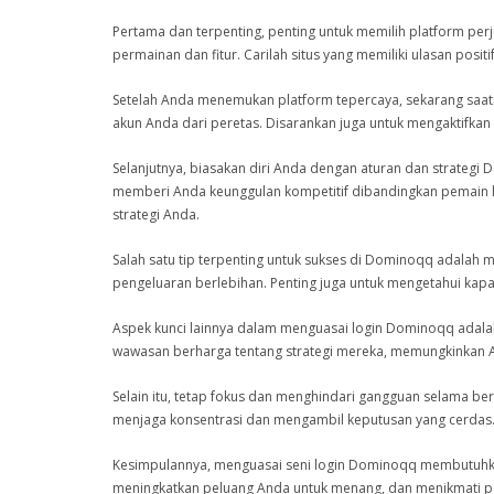
Pertama dan terpenting, penting untuk memilih platform pe
permainan dan fitur. Carilah situs yang memiliki ulasan posit
Setelah Anda menemukan platform tepercaya, sekarang saatn
akun Anda dari peretas. Disarankan juga untuk mengaktifkan
Selanjutnya, biasakan diri Anda dengan aturan dan strateg
memberi Anda keunggulan kompetitif dibandingkan pemain l
strategi Anda.
Salah satu tip terpenting untuk sukses di Dominoqq adalah
pengeluaran berlebihan. Penting juga untuk mengetahui kapa
Aspek kunci lainnya dalam menguasai login Dominoqq adal
wawasan berharga tentang strategi mereka, memungkinkan 
Selain itu, tetap fokus dan menghindari gangguan selama b
menjaga konsentrasi dan mengambil keputusan yang cerdas
Kesimpulannya, menguasai seni login Dominoqq membutuhkan l
meningkatkan peluang Anda untuk menang, dan menikmati pen