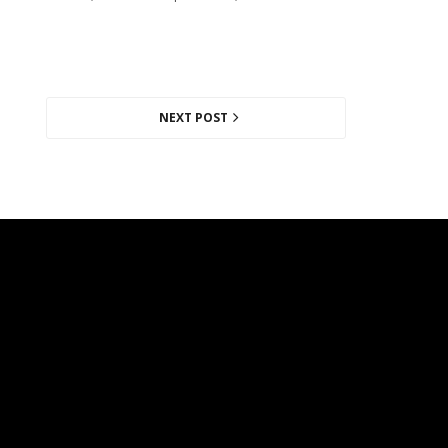
NEXT POST