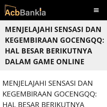
Skip
to
content
MENJELAJAHI SENSASI DAN
KEGEMBIRAAN GOCENGQQ:
HAL BESAR BERIKUTNYA
DALAM GAME ONLINE
MENJELAJAHI SENSASI DAN
KEGEMBIRAAN GOCENGQQ:
HAL BESAR BERIKUTNYA