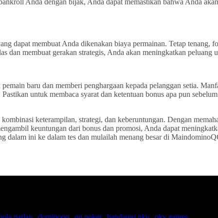
ankroll Anda dengan bijak, Anda dapat memastikan bahwa Anda akan s
ang dapat membuat Anda dikenakan biaya permainan. Tetap tenang, fo
 dan membuat gerakan strategis, Anda akan meningkatkan peluang unt
 pemain baru dan memberi penghargaan kepada pelanggan setia. Manf
astikan untuk membaca syarat dan ketentuan bonus apa pun sebelum
binasi keterampilan, strategi, dan keberuntungan. Dengan memahami 
 mengambil keuntungan dari bonus dan promosi, Anda dapat meningkatk
ang dalam ini ke dalam tes dan mulailah menang besar di MaindominoQQ
bola parlay
|
dominoqq
|
qq poker
|
bandarqq pkv
|
pkv games
|