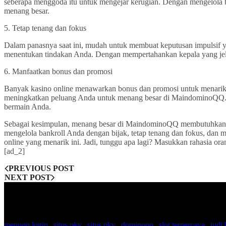
seberapa menggoda itu untuk mengejar kerugian. Dengan mengelola b
menang besar.
5. Tetap tenang dan fokus
Dalam panasnya saat ini, mudah untuk membuat keputusan impulsif y
menentukan tindakan Anda. Dengan mempertahankan kepala yang jelas
6. Manfaatkan bonus dan promosi
Banyak kasino online menawarkan bonus dan promosi untuk menarik
meningkatkan peluang Anda untuk menang besar di MaindominoQQ. P
bermain Anda.
Sebagai kesimpulan, menang besar di MaindominoQQ membutuhkan kom
mengelola bankroll Anda dengan bijak, tetap tenang dan fokus, dan
online yang menarik ini. Jadi, tunggu apa lagi? Masukkan rahasia or
[ad_2]
PREVIOUS POST
NEXT POST
menuqq login
|
situs pkv
|
situs pkv
|
dominoqq
|
slot terpercaya
|
judi 