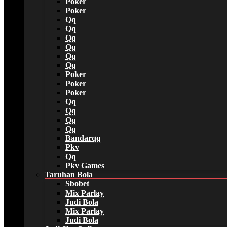
Poker
Poker
Qq
Qq
Qq
Qq
Qq
Qq
Poker
Poker
Poker
Qq
Qq
Qq
Qq
Bandarqq
Pkv
Qq
Pkv Games
Taruhan Bola
Sbobet
Mix Parlay
Judi Bola
Mix Parlay
Judi Bola