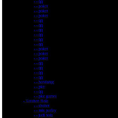
- - qq
- - poker
- - poker
- - poker
- - qq
- - qq
- - qq
- - qq
- - qq
- - qq
- - poker
- - poker
- - poker
- - qq
- - qq
- - qq
- - qq
- - bandarqq
- - pkv
- - qq
- - pkv games
- Taruhan Bola
- - sbobet
- - mix parlay
- - judi bola