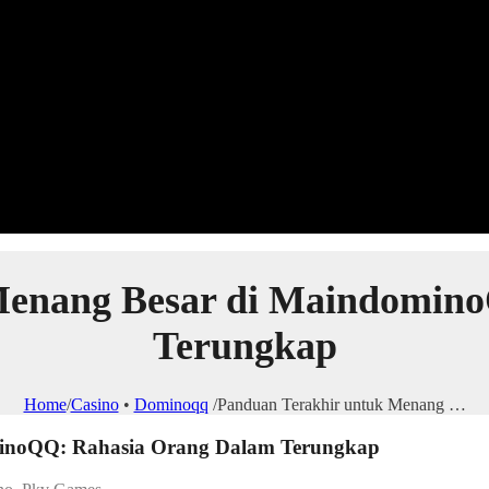
Menang Besar di Maindomin
Terungkap
Home
/
Casino
•
Dominoqq
/
Panduan Terakhir untuk Menang …
minoQQ: Rahasia Orang Dalam Terungkap