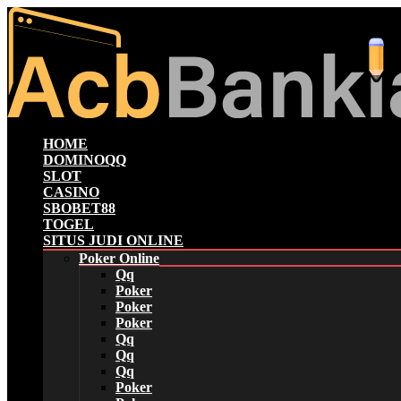
Skip to content
HOME
DOMINOQQ
SLOT
CASINO
SBOBET88
TOGEL
SITUS JUDI ONLINE
Poker Online
Qq
Poker
Poker
Poker
Qq
Qq
Qq
Poker