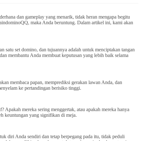
ederhana dan gameplay yang menarik, tidak heran mengapa begitu
indominoQQ, maka Anda beruntung. Dalam artikel ini, kami akan
satu set domino, dan tujuannya adalah untuk menciptakan tangan
if dan membantu Anda membuat keputusan yang lebih baik selama
 akan membaca papan, memprediksi gerakan lawan Anda, dan
nyelam ke pertandingan berisiko tinggi.
f? Apakah mereka sering menggertak, atau apakah mereka hanya
 keuntungan yang signifikan di meja.
diri Anda sendiri dan tetap berpegang pada itu, tidak peduli