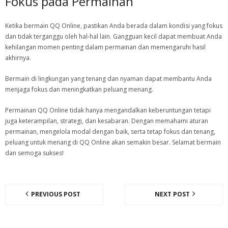
Fokus pada Permainan
Ketika bermain QQ Online, pastikan Anda berada dalam kondisi yang fokus
dan tidak terganggu oleh hal-hal lain. Gangguan kecil dapat membuat Anda
kehilangan momen penting dalam permainan dan memengaruhi hasil
akhirnya.
Bermain di lingkungan yang tenang dan nyaman dapat membantu Anda
menjaga fokus dan meningkatkan peluang menang.
Permainan QQ Online tidak hanya mengandalkan keberuntungan tetapi
juga keterampilan, strategi, dan kesabaran. Dengan memahami aturan
permainan, mengelola modal dengan baik, serta tetap fokus dan tenang,
peluang untuk menang di QQ Online akan semakin besar. Selamat bermain
dan semoga sukses!
PREVIOUS POST
NEXT POST