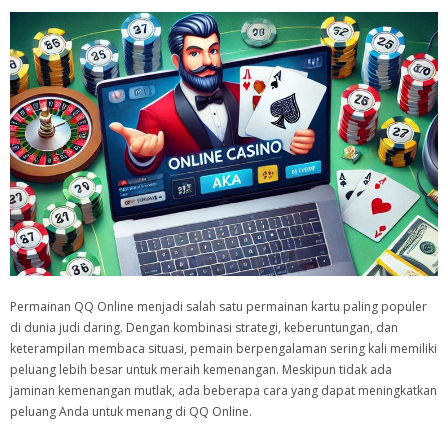
Permainan QQ Online menjadi salah satu permainan kartu paling populer
di dunia judi daring. Dengan kombinasi strategi, keberuntungan, dan
keterampilan membaca situasi, pemain berpengalaman sering kali memiliki
peluang lebih besar untuk meraih kemenangan. Meskipun tidak ada
jaminan kemenangan mutlak, ada beberapa cara yang dapat meningkatkan
peluang Anda untuk menang di QQ Online.