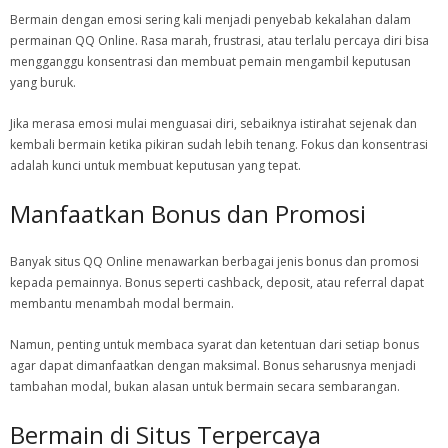
Bermain dengan emosi sering kali menjadi penyebab kekalahan dalam
permainan QQ Online. Rasa marah, frustrasi, atau terlalu percaya diri bisa
mengganggu konsentrasi dan membuat pemain mengambil keputusan
yang buruk.
Jika merasa emosi mulai menguasai diri, sebaiknya istirahat sejenak dan
kembali bermain ketika pikiran sudah lebih tenang. Fokus dan konsentrasi
adalah kunci untuk membuat keputusan yang tepat.
Manfaatkan Bonus dan Promosi
Banyak situs QQ Online menawarkan berbagai jenis bonus dan promosi
kepada pemainnya. Bonus seperti cashback, deposit, atau referral dapat
membantu menambah modal bermain.
Namun, penting untuk membaca syarat dan ketentuan dari setiap bonus
agar dapat dimanfaatkan dengan maksimal. Bonus seharusnya menjadi
tambahan modal, bukan alasan untuk bermain secara sembarangan.
Bermain di Situs Terpercaya