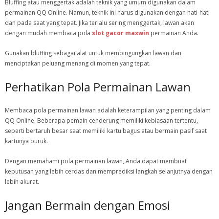
Bluffing atau menggertak adalah teknik yang umum digunakan dalam
permainan QQ Online. Namun, teknik ini harus digunakan dengan hati-hati
dan pada saat yang tepat. Jika terlalu sering menggertak, lawan akan
dengan mudah membaca pola
slot gacor maxwin
permainan Anda.
Gunakan bluffing sebagai alat untuk membingungkan lawan dan
menciptakan peluang menang di momen yang tepat.
Perhatikan Pola Permainan Lawan
Membaca pola permainan lawan adalah keterampilan yang penting dalam
QQ Online. Beberapa pemain cenderung memiliki kebiasaan tertentu,
seperti bertaruh besar saat memiliki kartu bagus atau bermain pasif saat
kartunya buruk.
Dengan memahami pola permainan lawan, Anda dapat membuat
keputusan yang lebih cerdas dan memprediksi langkah selanjutnya dengan
lebih akurat.
Jangan Bermain dengan Emosi