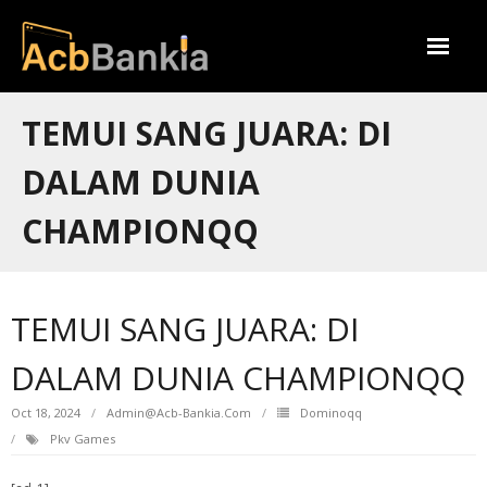
Skip
to
content
TEMUI SANG JUARA: DI
DALAM DUNIA
CHAMPIONQQ
TEMUI SANG JUARA: DI
DALAM DUNIA CHAMPIONQQ
Oct 18, 2024
Admin@acb-Bankia.com
Dominoqq
Pkv Games