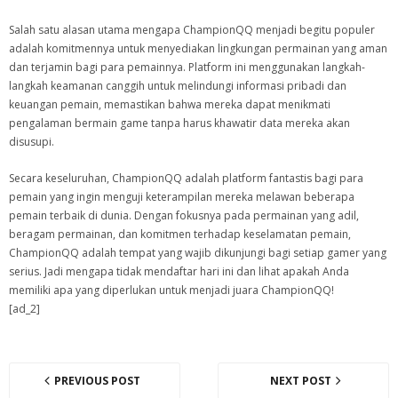
Salah satu alasan utama mengapa ChampionQQ menjadi begitu populer
adalah komitmennya untuk menyediakan lingkungan permainan yang aman
dan terjamin bagi para pemainnya. Platform ini menggunakan langkah-
langkah keamanan canggih untuk melindungi informasi pribadi dan
keuangan pemain, memastikan bahwa mereka dapat menikmati
pengalaman bermain game tanpa harus khawatir data mereka akan
disusupi.
Secara keseluruhan, ChampionQQ adalah platform fantastis bagi para
pemain yang ingin menguji keterampilan mereka melawan beberapa
pemain terbaik di dunia. Dengan fokusnya pada permainan yang adil,
beragam permainan, dan komitmen terhadap keselamatan pemain,
ChampionQQ adalah tempat yang wajib dikunjungi bagi setiap gamer yang
serius. Jadi mengapa tidak mendaftar hari ini dan lihat apakah Anda
memiliki apa yang diperlukan untuk menjadi juara ChampionQQ!
[ad_2]
PREVIOUS POST
NEXT POST